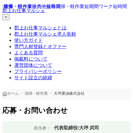
飲食・フード
清掃・軽作業
清掃・軽作業
販売・接客
その他
短時間
清掃・軽作業
短期間ワーク
短時間
郡上お仕事マルシェ
×
郡上お仕事マルシェとは
郡上お仕事マルシェ求人依頼
使い方ガイド
専門人材登録とオファー
よくある質問
掲載料について
運営団体について
プライバシーポリシー
サイト設立の経緯
ホーム
清掃・軽作業
大坪醤油株式会社
応募・お問い合わせ
代表取締役/大坪 武司
担当者：