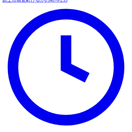
郡上市高鷲町ひるがの4670‐233