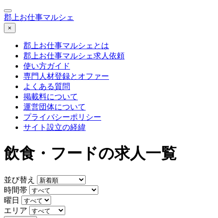
郡上お仕事マルシェ
×
郡上お仕事マルシェとは
郡上お仕事マルシェ求人依頼
使い方ガイド
専門人材登録とオファー
よくある質問
掲載料について
運営団体について
プライバシーポリシー
サイト設立の経緯
飲食・フードの求人一覧
並び替え
時間帯
曜日
エリア