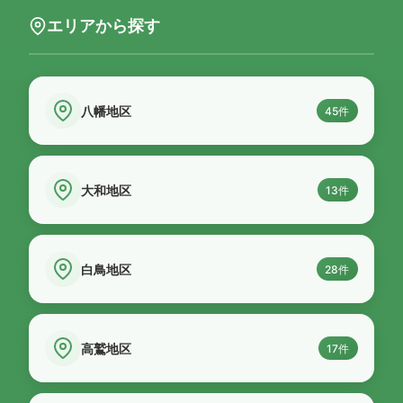
エリアから探す
八幡地区
45件
大和地区
13件
白鳥地区
28件
高鷲地区
17件