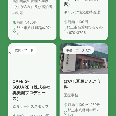
宿泊施設の管理人業務
家）
（住み込み）及び宿泊者
キャンプ場の維持管理
の対応
時給 1,100円
時給 1,450円
郡上市高鷲町ひるがの
郡上市八幡町稲成97-
4670-3708
2
飲食・フード
事務・データ入力
NEW
NEW
CAFE G-
はやし耳鼻いんこう
SQUARE（株式会社
科
奥美濃プロデュー
医療事務
ス）
時給 1,100〜1,250円
飲食サービススタッフ
郡上市八幡町中坪2-
5-2