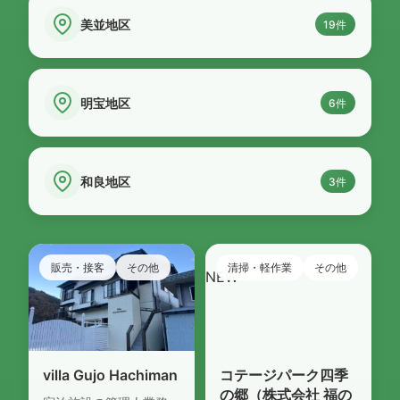
美並地区
19件
明宝地区
6件
和良地区
3件
販売・接客
その他
清掃・軽作業
その他
NEW
NEW
villa Gujo Hachiman
コテージパーク四季
の郷（株式会社 福の