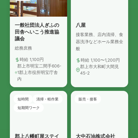
一般社団法人ぎふの
八屋
田舎へいこう推進協
接客業務、店内清掃、食
議会
器洗浄などホール業務全
総務庶務
般
時給 1,100円
時給 1,100〜1,200円
郡上市明宝二間手606-
郡上市大和町大間見
1郡上市役所明宝庁舎
45-2
内
短時間
清掃・軽作業
販売・接客
短期間ワーク
郡上八幡町屋ステイ
大中石油株式会社