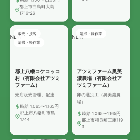
時給 1,100〜1,200円
郡上市白鳥町大島
1716⁻26
販売・接客
清掃・軽作業
NEW
NEW
清掃・軽作業
郡上八幡コケコッコ
アツミファーム奥美
村（有限会社アツミ
濃農場（有限会社ア
ファーム）
ツミファーム）
売店販売管理、配達
卵の選別工（奥美濃農
場）
時給 1,065〜1,165円
郡上市八幡町市島
時給 1,065〜1,165円
1744
郡上市和良町三庫119-
3