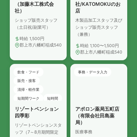
（加藤木工株式会
社/KATOMOKUのお
社）
店
ショップ販売スタッフ
木製品加工スタッフ及び
（土日祝/副業可）
ショップ販売スタッフ
（兼務）
時給 1,500円
郡上市八幡町稲成540
時給 1,100〜1,500円
郡上市八幡町稲成540
飲食・フード
事務・データ入力
販売・接客
清掃・軽作業
短期間ワーク
短時間
リゾートペンション
アポロン薬局五町店
四季彩
（有限会社田島薬
局）
リゾートペンションスタ
医療事務
ッフ（7～8月期間限定