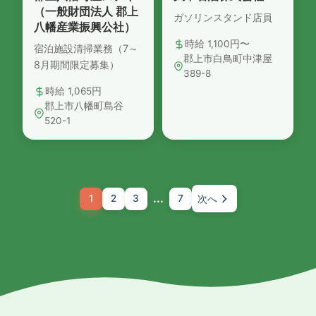
（一般財団法人 郡上
ガソリンスタンド店員
八幡産業振興公社）
時給 1,100円〜
宿泊施設清掃業務（7～
郡上市白鳥町中津屋
8月期間限定募集）
389-8
時給 1,065円
郡上市八幡町島谷
520-1
...
1
2
3
7
次へ