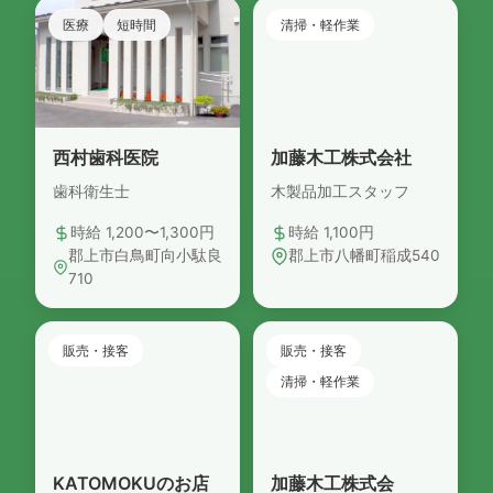
医療
短時間
清掃・軽作業
NEW
西村歯科医院
加藤木工株式会社
歯科衛生士
木製品加工スタッフ
時給 1,200〜1,300円
時給 1,100円
郡上市白鳥町向小駄良
郡上市八幡町稲成540
710
販売・接客
販売・接客
清掃・軽作業
KATOMOKUのお店
加藤木工株式会