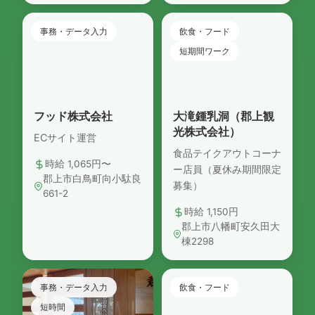
事務・データ入力
飲食・フード
短期間ワーク
フッド株式会社
大滝鍾乳洞（郡上観
光株式会社）
ECサイト運営
食品テイクアウトコーナ
時給 1,065円〜
ー店員（夏休み期間限定
郡上市白鳥町向小駄良
募集）
661-2
時給 1,150円
郡上市八幡町安久田大
棟2298
事務・データ入力
飲食・フード
短時間