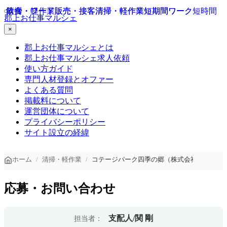
飲食・フード
清掃・軽作業
飲食・フード
販売・接客
販売・接客
清掃・軽作業
清掃・軽作業
短期間ワーク
短期間ワーク
短時間
郡上お仕事マルシェ
×
郡上お仕事マルシェとは
郡上お仕事マルシェ求人依頼
使い方ガイド
専門人材登録とオファー
よくある質問
掲載料について
運営団体について
プライバシーポリシー
サイト設立の経緯
ホーム
清掃・軽作業
コテージパーク四季の郷（株式会社 福の家）
応募・お問い合わせ
支配人/関 剛
担当者：