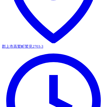
郡上市高鷲町鷲見2703-3