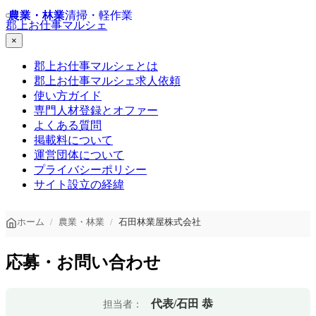
農業・林業
農業・林業
農業・林業
清掃・軽作業
郡上お仕事マルシェ
×
郡上お仕事マルシェとは
郡上お仕事マルシェ求人依頼
使い方ガイド
専門人材登録とオファー
よくある質問
掲載料について
運営団体について
プライバシーポリシー
サイト設立の経緯
ホーム
農業・林業
石田林業屋株式会社
応募・お問い合わせ
代表/石田 恭
担当者：