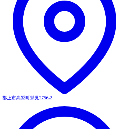
郡上市高鷲町鷲見2756-2