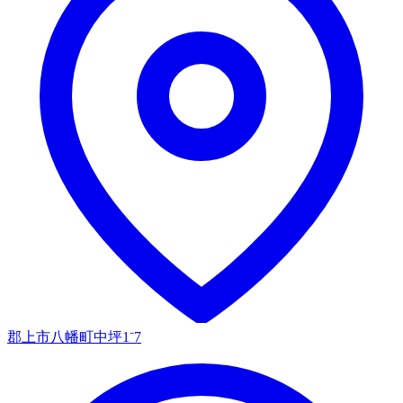
郡上市八幡町中坪1⁻7