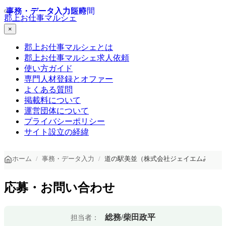
事務・データ入力
事務・データ入力
事務・データ入力
医療
短時間
郡上お仕事マルシェ
×
郡上お仕事マルシェとは
郡上お仕事マルシェ求人依頼
使い方ガイド
専門人材登録とオファー
よくある質問
掲載料について
運営団体について
プライバシーポリシー
サイト設立の経緯
ホーム
事務・データ入力
道の駅美並（株式会社ジェイエムみなみ
応募・お問い合わせ
総務/柴田政平
担当者：