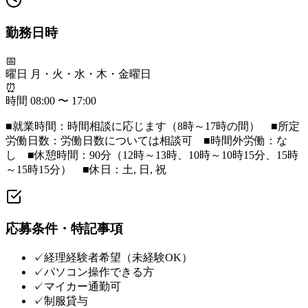
勤務日時
📅
曜日
月・火・水・木・金曜日
⏰
時間
08:00 〜 17:00
■就業時間：時間相談に応じます（8時～17時の間） ■所定
労働日数：労働日数については相談可 ■時間外労働：な
し ■休憩時間：90分（12時～13時、10時～10時15分、15時
～15時15分） ■休日：土, 日, 祝
応募条件・特記事項
✓
経理経験者希望（未経験OK）
✓
パソコン操作できる方
✓
マイカー通勤可
✓
制服貸与