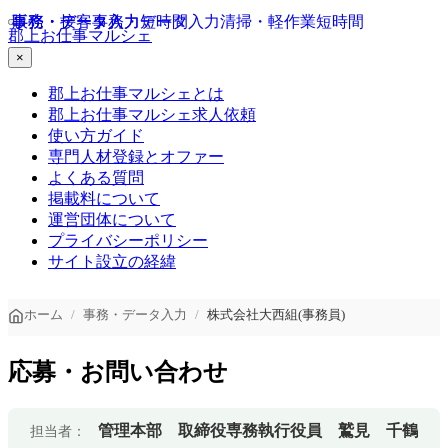
事務・データ入力
販売・接客
事務・データ入力
事務・データ入力
短時間
清掃・軽作業
短時間
郡上お仕事マルシェ
×
郡上お仕事マルシェとは
郡上お仕事マルシェ求人依頼
使い方ガイド
専門人材登録とオファー
よくある質問
掲載料について
運営団体について
プライバシーポリシー
サイト設立の経緯
ホーム
事務・データ入力
株式会社大西組(事務員)
応募・お問い合わせ
管理本部 取締役専務執行役員 鷲見 千鶴
担当者：