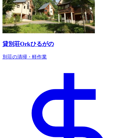
貸別荘Orkひるがの
別荘の清掃・軽作業