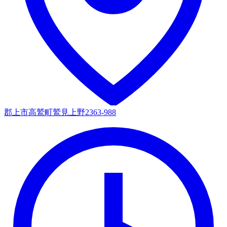
郡上市高鷲町鷲見上野2363-988