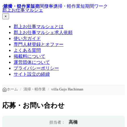
清掃・軽作業
清掃・軽作業
飲食・フード
短期間ワーク
販売・接客
清掃・軽作業
短期間ワーク
郡上お仕事マルシェ
×
郡上お仕事マルシェとは
郡上お仕事マルシェ求人依頼
使い方ガイド
専門人材登録とオファー
よくある質問
掲載料について
運営団体について
プライバシーポリシー
サイト設立の経緯
ホーム
清掃・軽作業
villa Gujo Hachiman
応募・お問い合わせ
高橋
担当者：