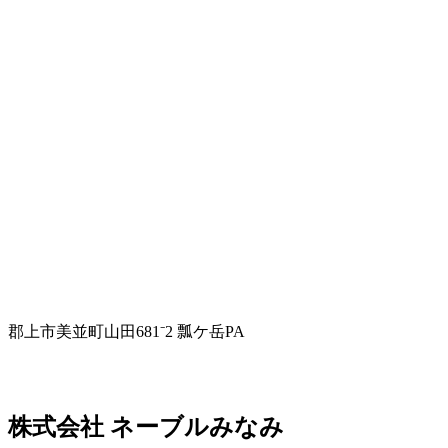
郡上市美並町山田681⁻2 瓢ケ岳PA
株式会社 ネーブルみなみ