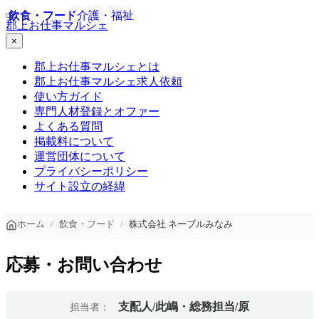
飲食・フード
飲食・フード
飲食・フード
介護・福祉
郡上お仕事マルシェ
×
郡上お仕事マルシェとは
郡上お仕事マルシェ求人依頼
使い方ガイド
専門人材登録とオファー
よくある質問
掲載料について
運営団体について
プライバシーポリシー
サイト設立の経緯
ホーム
飲食・フード
株式会社 ネーブルみなみ
応募・お問い合わせ
支配人/此嶋・総務担当/原
担当者：