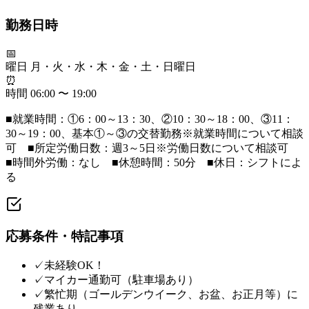
勤務日時
📅
曜日
月・火・水・木・金・土・日曜日
⏰
時間
06:00 〜 19:00
■就業時間：①6：00～13：30、②10：30～18：00、③11：
30～19：00、基本①～③の交替勤務※就業時間について相談
可 ■所定労働日数：週3～5日※労働日数について相談可
■時間外労働：なし ■休憩時間：50分 ■休日：シフトによ
る
応募条件・特記事項
✓
未経験OK！
✓
マイカー通勤可（駐車場あり）
✓
繁忙期（ゴールデンウイーク、お盆、お正月等）に
残業あり